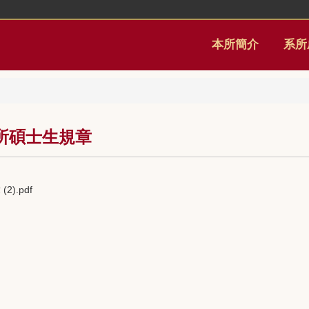
本所簡介
系所
所碩士生規章
.pdf