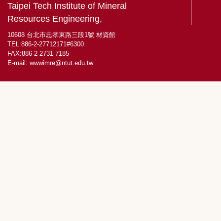
Taipei Tech Institute of Mineral
Resources Engineering,
10608 台北市忠孝東路三段1號 材資館
TEL:886-2-27712171#6300
FAX:886-2-2731-7185
E-mail:
wwwimre@ntut.edu.tw