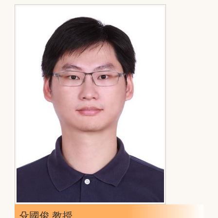
殳國俊 教授