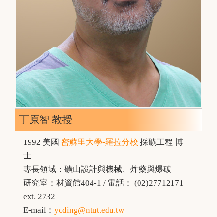
丁原智 教授
1992 美國
密蘇里大學-羅拉分校
採礦工程 博
士
專長領域：礦山設計與機械、炸藥與爆破
研究室：材資館404-1 / 電話： (02)27712171
ext. 2732
E-mail：
ycding@ntut.edu.tw