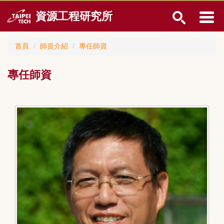
跳
資源工程研究所
到
主
要
首頁
師資介紹
專任師資
內
容
區
專任師資