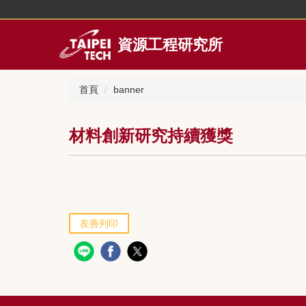
跳
到
主
資源工程研究所
要
內
容
首頁
banner
區
材料創新研究持續獲獎
友善列印